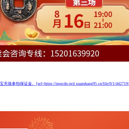
ps://imgcdn-prd.xuanshang95.cn/file/0/1/442719/20250728