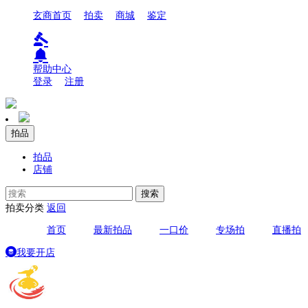
玄商首页
拍卖
商城
鉴定
帮助中心
登录
注册
拍品
拍品
店铺
搜索
拍卖分类
返回
首页
最新拍品
一口价
专场拍
直播拍
我要开店