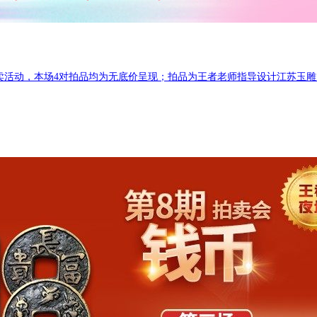
卖活动，本场4对拍品均为无底价呈现；拍品为王者老师指导设计江苏玉雕