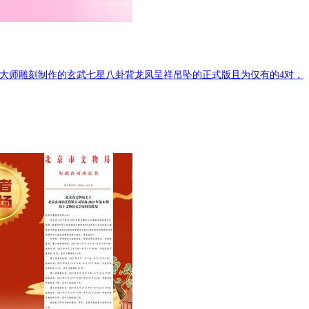
大师雕刻制作的玄武七星八卦背龙凤呈祥吊坠的正式版且为仅有的4对，