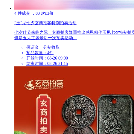
4
件成交
，83
次出价
“玉”见七夕玄商拍客特别拍卖活动
七夕佳节来临之际，玄商拍客隆重推出感恩相伴玉见七夕特别拍
也是玉见主题最后一次拍卖活动。
保证金：
分别收取
拍品数量：
4件
开始时间：08-26 09:00
结束时间：08-26 21:15