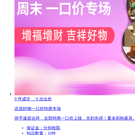
9
件成交
，9
次出价
吉选好物一口价特惠专场
拼手速迎吉祥，全部特惠一口价上线，先到先得！夏末初秋家具
保证金：
分别收取
拍品数量：
10件