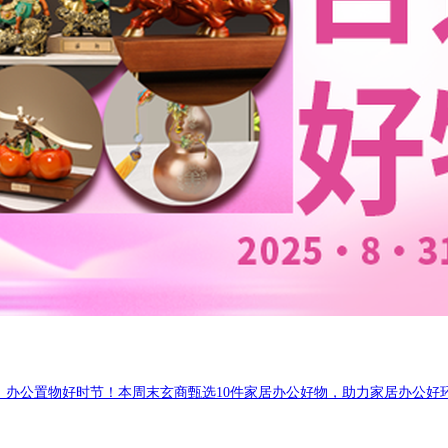
、办公置物好时节！本周末玄商甄选10件家居办公好物，助力家居办公好