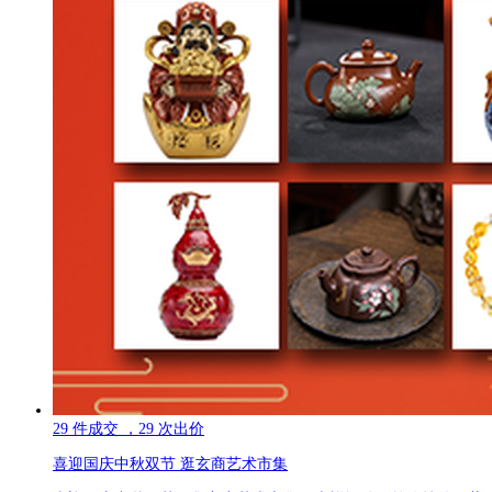
29
件成交
，29
次出价
喜迎国庆中秋双节 逛玄商艺术市集