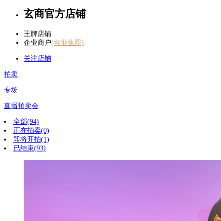
玄商官方店铺
王牌店铺
企业商户
(营业执照)
关注店铺
拍卖
专场
直播拍卖会
全部(94)
正在拍卖(0)
即将开拍(1)
已结束(93)