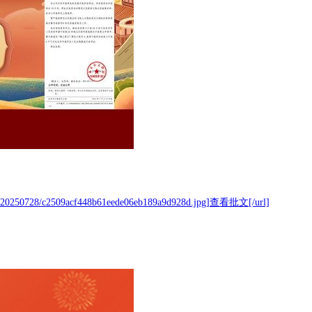
/c2509acf448b61eede06eb189a9d928d.jpg]查看批文[/url]