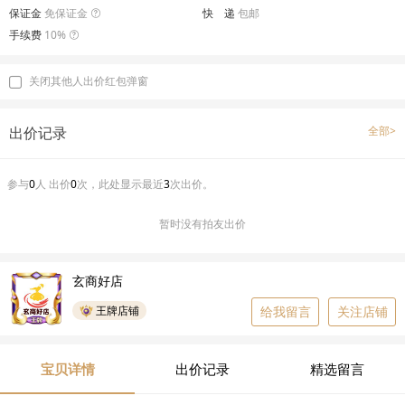
保证金
免保证金
快 递
包邮
手续费
10%
关闭其他人出价红包弹窗
出价记录
全部>
参与
0
人 出价
0
次，此处显示最近
3
次出价。
暂时没有拍友出价
玄商好店
王牌店铺
给我留言
关注店铺
宝贝详情
出价记录
精选留言