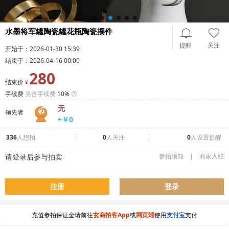
水墨将军罐陶瓷罐花瓶陶瓷摆件
提醒
关注
开始于：
2026-01-30 15:39
结束于：
2026-04-16 00:00
280
结束价
¥
手续费
另含手续费
10%
无
领先者
+￥0
336
人想拍
0
人关注
0
人设置提醒
请登录后参与拍卖
参拍须知
|
商家入驻
注册
登录
充值参拍保证金请前往
玄商拍客App
或
网页端
使用
支付宝
支付